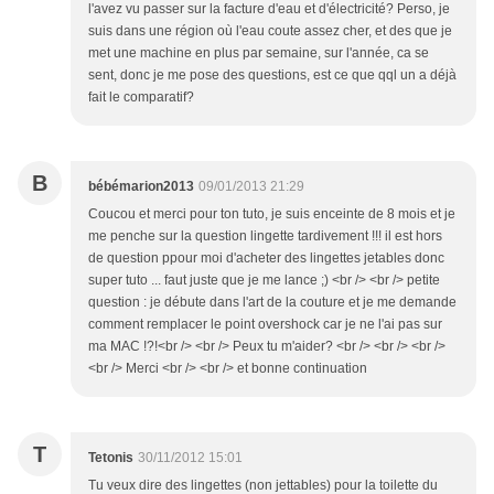
l'avez vu passer sur la facture d'eau et d'électricité? Perso, je
suis dans une région où l'eau coute assez cher, et des que je
met une machine en plus par semaine, sur l'année, ca se
sent, donc je me pose des questions, est ce que qql un a déjà
fait le comparatif?
B
bébémarion2013
09/01/2013 21:29
Coucou et merci pour ton tuto, je suis enceinte de 8 mois et je
me penche sur la question lingette tardivement !!! il est hors
de question ppour moi d'acheter des lingettes jetables donc
super tuto ... faut juste que je me lance ;) <br /> <br /> petite
question : je débute dans l'art de la couture et je me demande
comment remplacer le point overshock car je ne l'ai pas sur
ma MAC !?!<br /> <br /> Peux tu m'aider? <br /> <br /> <br />
<br /> Merci <br /> <br /> et bonne continuation
T
Tetonis
30/11/2012 15:01
Tu veux dire des lingettes (non jettables) pour la toilette du