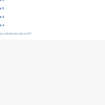
e 5
e 4
e 3
s créatrices de la VF !
e 2
e 1
e Mektoub My Love arrive enfin ! Rencontre avec Shaïn Boumedine et Sal
i : après Toni en famille
elle réalise le bouleversant Dites lui que je l'aime
ais ! Rencontre autour de Vie privée de Rebecca Zlotowski
 de Marguerite, Grave... Rencontre avec Ella Rumpf
 Les Rêveurs, un film intime sur la santé mentale