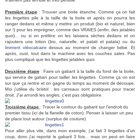
vraiment pas terrible et très pénible.
Première étape
: Trouver une boite étanche. Comme ça on fait
les lingettes pile à la taille de la boite et après on pourra les
ranger dedans et même y mettre un produit (bio et naturel, bien
sur !) pour les imprégner, comme des VRAIES (enfin, des jetables
quoi)... ou si on préfère on les laissera sèches dedans et on
rajoutera une lotion (bio, naturelle, et patati et patata) ou du
liniment oléocalcaire
dessus au moment de changer bébé. Et
après, oust, tout dans la machine avec les couches sales. Pas
plus compliqué que les lingettes jetables quoi.
Deuxième étape
: Faire un gabarit à la taille du fond de la boite,
qui servira de gabari pour tailler les lingettes. Comme ça on est
sur que ça rentre et on gagne du temps au moment de découpe.
Moi j'utilise du bristol : les carreaux sont pratiques pour tracer
droit. J'ai arrondi les angles, c'est pas obligatoire.
Troisième étape
: Tracer le contour du gabarit sur l'endroit du
premier tissu (ici de la flanelle de coton). Penser à laisser un peu
de place tout autour (surplus de couture)
Pour aller plus vite, dans mon exemple, j'ai fait 3 lingettes d'un
coup, donc j'ai reporté le gabarit 3 fois... mais on peut en faire