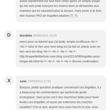
assez rapidement sur tout mon corps apres un simple usage
(je me suis juste essuyee les mains) donc je demandes aux
mamans qui en sauraient plus la dessus. mais juree si je dois
etre maman PAS de lingettes jetables (T_T)
D
dorothée
06/08/2014 16:39
merci pour ce tutoriel que j'ai testé, simple et efficace.<br />
<br /> Voici le lien vers mon blog où j'ai fait un article avec un
lien vers ton blog.<br /> <br /> <br /> <br />
http://mapetitelibellule.over-blog.com/2014/08/lingettes-pour-
langer-bb.html<br /> <br /> <br /> <br /> Bonne continuation
X
xane
23/05/2013 17:01
Bonjour, petite question pratique concernant ces lingettes, il y
a beaucoup de commentaires qui parlent de geste
écologique, mais qu'en est il des machines faites pour laver
toutes ces lingettes, et aussi par extension les couches
lavables? Est ce que, quand vous avez franchi le pas, vous