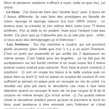
Alors là plusieurs solutions s'offrent à nous, voilà ce que moi, j'ai
choisi :
-
Le tissu
: J'ai choisi de faire des "double face" avec 2 faces de
2 tissus différents. Je vais faire des prototypes en flanelle de
coton, éponge et éponge velours (Le tout 100% coton)... on
testera avec la crevette et j'en referai dans notre (nos ?) tissus
préférés. J'en ai déjà vu en polaire, mais pour l'instant j'ose pas
tenter. J'ai peur que ça n'absorbe pas ou je sais pas quoi... enfin,
si vous avez des témoignages ça m'intéresse !
-
Les finitions
: Sur ma machine à coudre, qui est pourtant
plutôt ancienne (plus vieille que moi !) il y a un point Overlock.
C'est un point qui assemble et qui surfile les 2 épaisseurs en
même temps. C'est l'idéal pour les lingettes : ça ne fait pas de
surépaisseur sur les bords comme si on avait cousu les 2 tissus
endroit contre endroit puis retourné. Pour faire le point overlock 2
solutions : 1) soit on coupe les tissus à la taille voulue puis on
pique bien au bord 2) soit on laisse un surplus de couture (5 mm
suffisent je pense) on pique puis on recoupe au ras du point. Le
résultat est plus joli dans le deuxième cas mais il faut faire
attention quand on recoupe le tissu de ne pas couper le fil de la
couture en même temps (Ça m'est arrivé :-)) J'ai quand même
choisi la deuxième solution parce qu'avec la première le bord du
tissu avait tendance à être entrainé vers l'intérieur et c'était